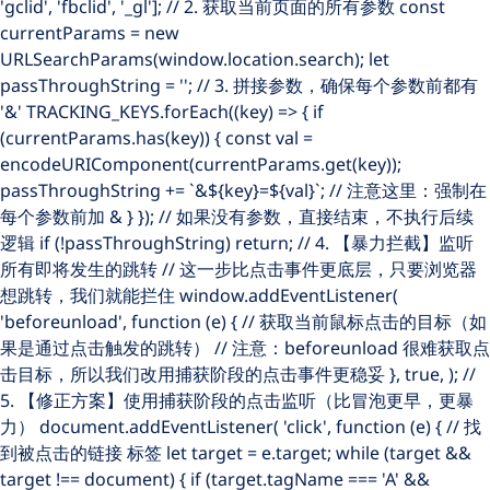
'gclid', 'fbclid', '_gl']; // 2. 获取当前页面的所有参数 const
currentParams = new
URLSearchParams(window.location.search); let
passThroughString = ''; // 3. 拼接参数，确保每个参数前都有
'&' TRACKING_KEYS.forEach((key) => { if
(currentParams.has(key)) { const val =
encodeURIComponent(currentParams.get(key));
passThroughString += `&${key}=${val}`; // 注意这里：强制在
每个参数前加 & } }); // 如果没有参数，直接结束，不执行后续
逻辑 if (!passThroughString) return; // 4. 【暴力拦截】监听
所有即将发生的跳转 // 这一步比点击事件更底层，只要浏览器
想跳转，我们就能拦住 window.addEventListener(
'beforeunload', function (e) { // 获取当前鼠标点击的目标（如
果是通过点击触发的跳转） // 注意：beforeunload 很难获取点
击目标，所以我们改用捕获阶段的点击事件更稳妥 }, true, ); //
5. 【修正方案】使用捕获阶段的点击监听（比冒泡更早，更暴
力） document.addEventListener( 'click', function (e) { // 找
到被点击的链接
标签 let target = e.target; while (target &&
target !== document) { if (target.tagName === 'A' &&