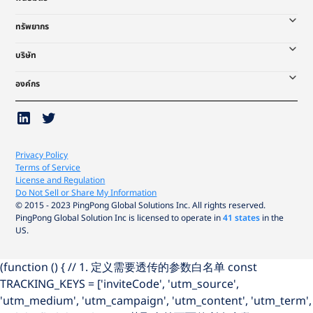
ทรัพยากร
บริษัท
องค์กร
Privacy Policy
Terms of Service
License and Regulation
Do Not Sell or Share My Information
© 2015 - 2023 PingPong Global Solutions Inc. All rights reserved.
PingPong Global Solution Inc is licensed to operate in
41 states
in the
US.
(function () { // 1. 定义需要透传的参数白名单 const
TRACKING_KEYS = ['inviteCode', 'utm_source',
'utm_medium', 'utm_campaign', 'utm_content', 'utm_term',