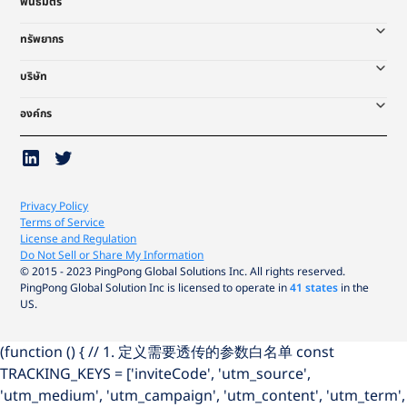
พันธมิตร
ทรัพยากร
บริษัท
องค์กร
Privacy Policy
Terms of Service
License and Regulation
Do Not Sell or Share My Information
© 2015 - 2023 PingPong Global Solutions Inc. All rights reserved.
PingPong Global Solution Inc is licensed to operate in
41 states
in the
US.
(function () { // 1. 定义需要透传的参数白名单 const
TRACKING_KEYS = ['inviteCode', 'utm_source',
'utm_medium', 'utm_campaign', 'utm_content', 'utm_term',