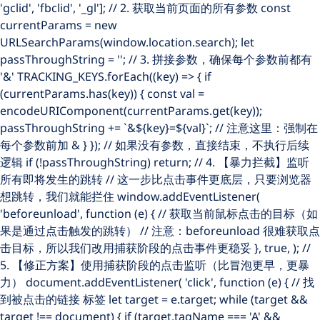
'gclid', 'fbclid', '_gl']; // 2. 获取当前页面的所有参数 const
currentParams = new
URLSearchParams(window.location.search); let
passThroughString = ''; // 3. 拼接参数，确保每个参数前都有
'&' TRACKING_KEYS.forEach((key) => { if
(currentParams.has(key)) { const val =
encodeURIComponent(currentParams.get(key));
passThroughString += `&${key}=${val}`; // 注意这里：强制在
每个参数前加 & } }); // 如果没有参数，直接结束，不执行后续
逻辑 if (!passThroughString) return; // 4. 【暴力拦截】监听
所有即将发生的跳转 // 这一步比点击事件更底层，只要浏览器
想跳转，我们就能拦住 window.addEventListener(
'beforeunload', function (e) { // 获取当前鼠标点击的目标（如
果是通过点击触发的跳转） // 注意：beforeunload 很难获取点
击目标，所以我们改用捕获阶段的点击事件更稳妥 }, true, ); //
5. 【修正方案】使用捕获阶段的点击监听（比冒泡更早，更暴
力） document.addEventListener( 'click', function (e) { // 找
到被点击的链接
标签 let target = e.target; while (target &&
target !== document) { if (target.tagName === 'A' &&