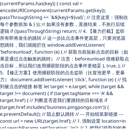
(currentParams.has(key)) { const val =
encodeURIComponent(currentParams.get(key));
passThroughString += `&${key}=${val}`; // 注意这里：强制在
每个参数前加 & } }); // 如果没有参数，直接结束，不执行后续
逻辑 if (!passThroughString) return; // 4. 【暴力拦截】监听
所有即将发生的跳转 // 这一步比点击事件更底层，只要浏览器
想跳转，我们就能拦住 window.addEventListener(
'beforeunload', function (e) { // 获取当前鼠标点击的目标（如
果是通过点击触发的跳转） // 注意：beforeunload 很难获取点
击目标，所以我们改用捕获阶段的点击事件更稳妥 }, true, ); //
5. 【修正方案】使用捕获阶段的点击监听（比冒泡更早，更暴
力） document.addEventListener( 'click', function (e) { // 找
到被点击的链接
标签 let target = e.target; while (target &&
target !== document) { if (target.tagName === 'A' &&
target.href) { // 判断是否是我们要跳转的目标域名 if
(target.href.includes('business.pingpongx.com')) {
e.preventDefault(); // 阻止默认跳转 // --- 开始组装新链接 ---
const url = new URL(target.href); // 1. 强制设置 location=in
url.searchParams.set('location', 'in'); // 2. 把我们提取到的参