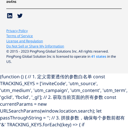
องค์กร
Privacy Policy
Terms of Service
License and Regulation
Do Not Sell or Share My Information
© 2015 - 2023 PingPong Global Solutions Inc. All rights reserved.
PingPong Global Solution Inc is licensed to operate in
41 states
in the
US.
(function () { // 1. 定义需要透传的参数白名单 const
TRACKING_KEYS = ['inviteCode', 'utm_source',
'utm_medium', 'utm_campaign', 'utm_content', 'utm_term',
'gclid', 'fbclid', '_gl']; // 2. 获取当前页面的所有参数 const
currentParams = new
URLSearchParams(window.location.search); let
passThroughString = ''; // 3. 拼接参数，确保每个参数前都有
'&' TRACKING_KEYS.forEach((key) => { if