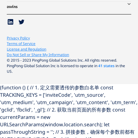
องค์กร
Privacy Policy
Terms of Service
License and Regulation
Do Not Sell or Share My Information
© 2015 - 2023 PingPong Global Solutions Inc. All rights reserved.
PingPong Global Solution Inc is licensed to operate in
41 states
in the
US.
(function () { // 1. 定义需要透传的参数白名单 const
TRACKING_KEYS = ['inviteCode', 'utm_source',
'utm_medium', 'utm_campaign', 'utm_content', 'utm_term',
'gclid', 'fbclid', '_gl']; // 2. 获取当前页面的所有参数 const
currentParams = new
URLSearchParams(window.location.search); let
passThroughString = ''; // 3. 拼接参数，确保每个参数前都有