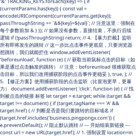
'&' TRACKING_KEYS.forEach((key) => { if
(currentParams.has(key)) { const val =
encodeURIComponent(currentParams.get(key));
passThroughString += `&${key}=${val}`; // 注意这里：强制在
每个参数前加 & } }); // 如果没有参数，直接结束，不执行后续
逻辑 if (!passThroughString) return; // 4. 【暴力拦截】监听
所有即将发生的跳转 // 这一步比点击事件更底层，只要浏览器
想跳转，我们就能拦住 window.addEventListener(
'beforeunload', function (e) { // 获取当前鼠标点击的目标（如
果是通过点击触发的跳转） // 注意：beforeunload 很难获取点
击目标，所以我们改用捕获阶段的点击事件更稳妥 }, true, ); //
5. 【修正方案】使用捕获阶段的点击监听（比冒泡更早，更暴
力） document.addEventListener( 'click', function (e) { // 找
到被点击的链接
标签 let target = e.target; while (target &&
target !== document) { if (target.tagName === 'A' &&
target.href) { // 判断是否是我们要跳转的目标域名 if
(target.href.includes('business.pingpongx.com')) {
e.preventDefault(); // 阻止默认跳转 // --- 开始组装新链接 ---
const url = new URL(target.href); // 1. 强制设置 location=in