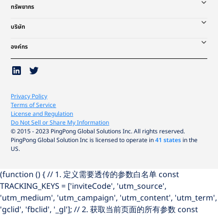
ทรัพยากร
บริษัท
องค์กร
Privacy Policy
Terms of Service
License and Regulation
Do Not Sell or Share My Information
© 2015 - 2023 PingPong Global Solutions Inc. All rights reserved.
PingPong Global Solution Inc is licensed to operate in
41 states
in the
US.
(function () { // 1. 定义需要透传的参数白名单 const
TRACKING_KEYS = ['inviteCode', 'utm_source',
'utm_medium', 'utm_campaign', 'utm_content', 'utm_term',
'gclid', 'fbclid', '_gl']; // 2. 获取当前页面的所有参数 const