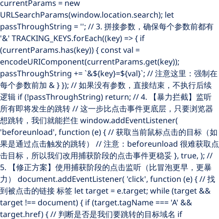
currentParams = new
URLSearchParams(window.location.search); let
passThroughString = ''; // 3. 拼接参数，确保每个参数前都有
'&' TRACKING_KEYS.forEach((key) => { if
(currentParams.has(key)) { const val =
encodeURIComponent(currentParams.get(key));
passThroughString += `&${key}=${val}`; // 注意这里：强制在
每个参数前加 & } }); // 如果没有参数，直接结束，不执行后续
逻辑 if (!passThroughString) return; // 4. 【暴力拦截】监听
所有即将发生的跳转 // 这一步比点击事件更底层，只要浏览器
想跳转，我们就能拦住 window.addEventListener(
'beforeunload', function (e) { // 获取当前鼠标点击的目标（如
果是通过点击触发的跳转） // 注意：beforeunload 很难获取点
击目标，所以我们改用捕获阶段的点击事件更稳妥 }, true, ); //
5. 【修正方案】使用捕获阶段的点击监听（比冒泡更早，更暴
力） document.addEventListener( 'click', function (e) { // 找
到被点击的链接
标签 let target = e.target; while (target &&
target !== document) { if (target.tagName === 'A' &&
target.href) { // 判断是否是我们要跳转的目标域名 if