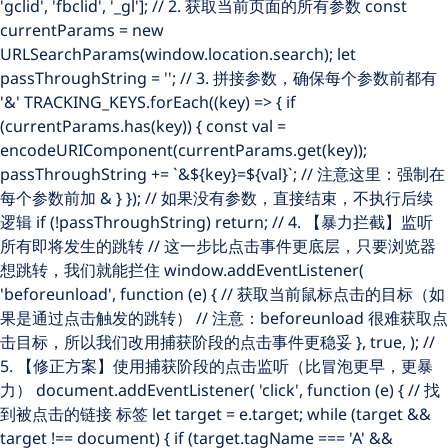
'gclid', 'fbclid', '_gl']; // 2. 获取当前页面的所有参数 const
currentParams = new
URLSearchParams(window.location.search); let
passThroughString = ''; // 3. 拼接参数，确保每个参数前都有
'&' TRACKING_KEYS.forEach((key) => { if
(currentParams.has(key)) { const val =
encodeURIComponent(currentParams.get(key));
passThroughString += `&${key}=${val}`; // 注意这里：强制在
每个参数前加 & } }); // 如果没有参数，直接结束，不执行后续
逻辑 if (!passThroughString) return; // 4. 【暴力拦截】监听
所有即将发生的跳转 // 这一步比点击事件更底层，只要浏览器
想跳转，我们就能拦住 window.addEventListener(
'beforeunload', function (e) { // 获取当前鼠标点击的目标（如
果是通过点击触发的跳转） // 注意：beforeunload 很难获取点
击目标，所以我们改用捕获阶段的点击事件更稳妥 }, true, ); //
5. 【修正方案】使用捕获阶段的点击监听（比冒泡更早，更暴
力） document.addEventListener( 'click', function (e) { // 找
到被点击的链接
标签 let target = e.target; while (target &&
target !== document) { if (target.tagName === 'A' &&