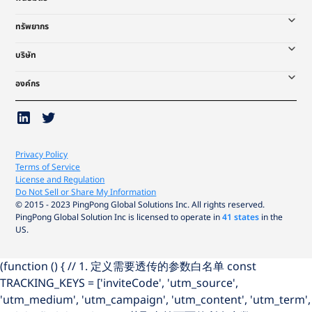
ทรัพยากร
บริษัท
องค์กร
Privacy Policy
Terms of Service
License and Regulation
Do Not Sell or Share My Information
© 2015 - 2023 PingPong Global Solutions Inc. All rights reserved.
PingPong Global Solution Inc is licensed to operate in
41 states
in the
US.
(function () { // 1. 定义需要透传的参数白名单 const
TRACKING_KEYS = ['inviteCode', 'utm_source',
'utm_medium', 'utm_campaign', 'utm_content', 'utm_term',