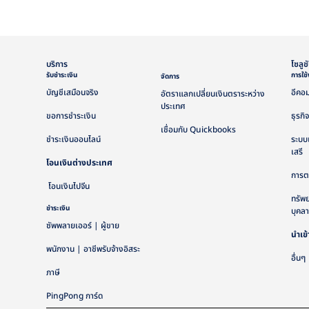
บริการ
โซลูช
รับชำระเงิน
การใช
จัดการ
บัญชีเสมือนจริง
อีคอม
อัตราแลกเปลี่ยนเงินตราระหว่าง
ประเทศ
ขอการชำระเงิน
ธุรกิจ
เชื่อมกับ Quickbooks
ชำระเงินออนไลน์
ระบบ
เสรี
โอนเงินต่างประเทศ
การตล
โอนเงินไปจีน
ทรัพ
ชำระเงิน
บุคล
ซัพพลายเออร์ | ผู้ขาย
นำเข้
พนักงาน | อาชีพรับจ้างอิสระ
อื่นๆ
ภาษี
PingPong การ์ด