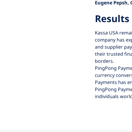
Eugene Pepsh,
Results
Kassa USA remain
company has expe
and supplier pay
their trusted fi
borders.
PingPong Payment
currency convers
Payments has em
PingPong Payment
individuals worl