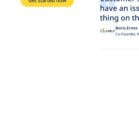
Get started now
have an is
thing on t
Boris Ermis
Co-Founder, 