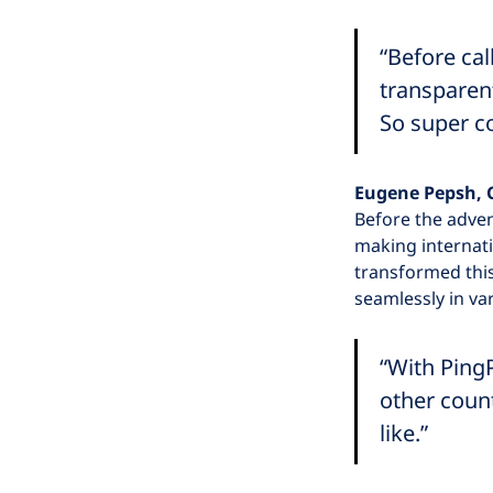
“Before cal
transparen
So super c
Eugene Pepsh,
Before the adven
making internat
transformed this
seamlessly in va
“With PingP
other coun
like.”