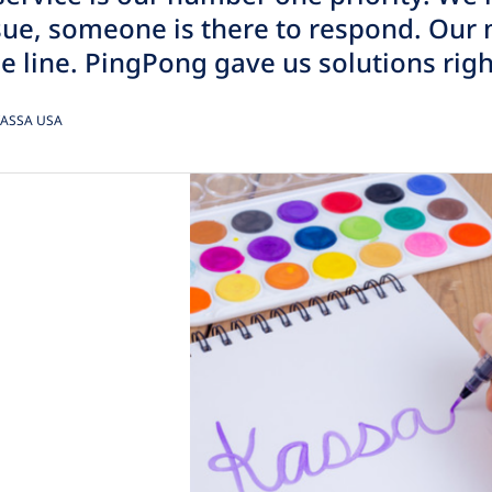
sue, someone is there to respond. Our
he line. PingPong gave us solutions rig
KASSA USA