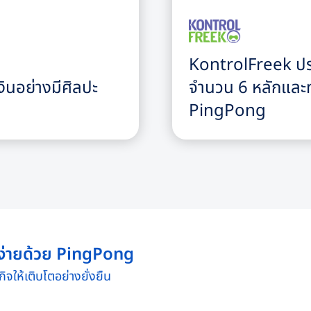
KontrolFreek ปร
ินอย่างมีศิลปะ
จำนวน 6 หลักและทำ
PingPong
ที่ง่ายด้วย PingPong
จให้เติบโตอย่างยั่งยืน