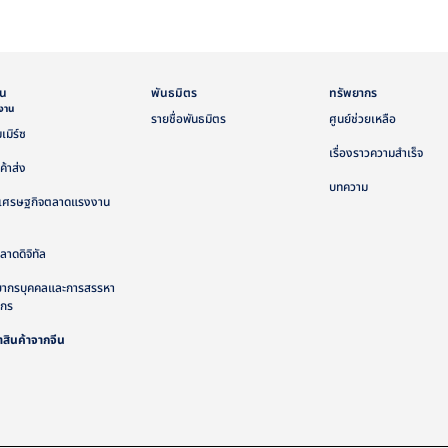
ัน
พันธมิตร
ทรัพยากร
้งาน
รายชื่อพันธมิตร
ศูนย์ช่วยเหลือ
เมิร์ซ
เรื่องราวความสำเร็จ
ค้าส่ง
บทความ
เศรษฐกิจตลาดแรงงาน
าดดิจิทัล
ยากรบุคคลและการสรรหา
ากร
าสินค้าจากจีน