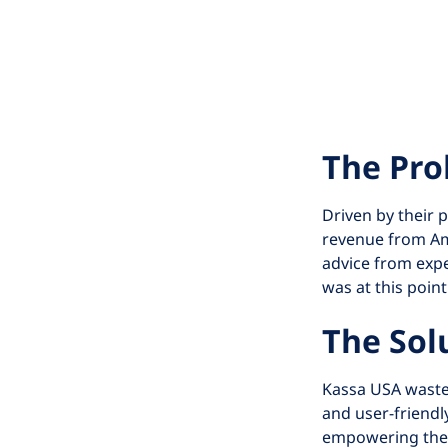
The Pr
Driven by their 
revenue from Ama
advice from expe
was at this point
The Sol
Kassa USA wasted
and user-friendl
empowering them