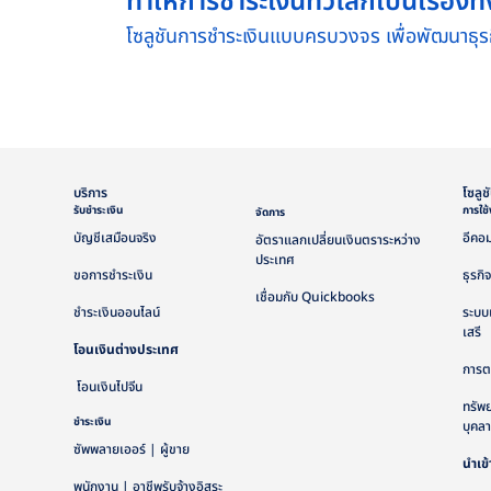
ทำให้การชำระเงินทั่วโลกเป็นเรื่อง
โซลูชันการชำระเงินแบบครบวงจร เพื่อพัฒนาธุรกิ
บริการ
โซลูช
รับชำระเงิน
การใช
จัดการ
บัญชีเสมือนจริง
อีคอม
อัตราแลกเปลี่ยนเงินตราระหว่าง
ประเทศ
ขอการชำระเงิน
ธุรกิจ
เชื่อมกับ Quickbooks
ชำระเงินออนไลน์
ระบบ
เสรี
โอนเงินต่างประเทศ
การตล
โอนเงินไปจีน
ทรัพ
ชำระเงิน
บุคล
ซัพพลายเออร์ | ผู้ขาย
นำเข้
พนักงาน | อาชีพรับจ้างอิสระ