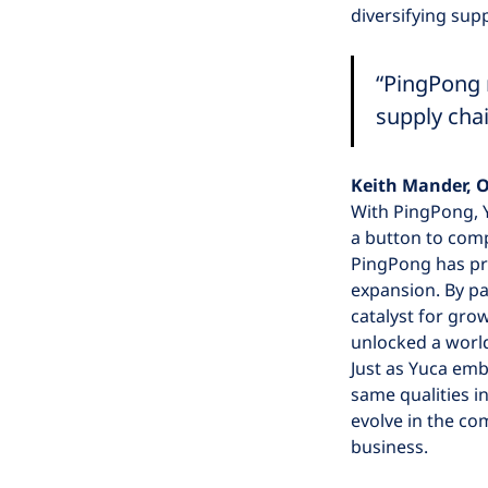
diversifying supp
“PingPong 
supply chai
Keith Mander,
O
With PingPong, Y
a button to comp
PingPong has pro
expansion. By p
catalyst for gro
unlocked a world
Just as Yuca em
same qualities i
evolve in the co
business.