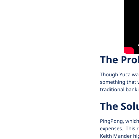
The Pro
Though Yuca was
something that w
traditional bank
The Sol
PingPong, which 
expenses. This r
Keith Mander hi