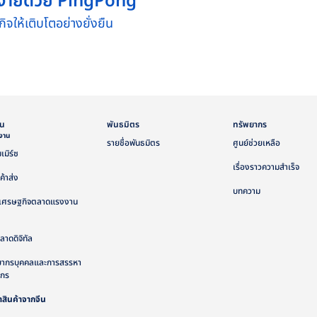
ที่ง่ายด้วย PingPong
จให้เติบโตอย่างยั่งยืน
ัน
พันธมิตร
ทรัพยากร
้งาน
รายชื่อพันธมิตร
ศูนย์ช่วยเหลือ
เมิร์ซ
เรื่องราวความสำเร็จ
ค้าส่ง
บทความ
เศรษฐกิจตลาดแรงงาน
าดดิจิทัล
ยากรบุคคลและการสรรหา
ากร
าสินค้าจากจีน