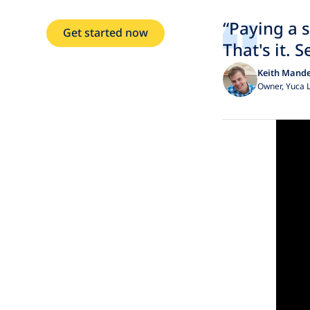
“Paying a 
Get started now
That's it. 
Keith Mand
Owner, Yuca 