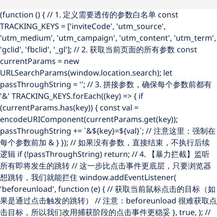
(function () { // 1. 定义需要透传的参数白名单 const
TRACKING_KEYS = ['inviteCode', 'utm_source',
'utm_medium', 'utm_campaign', 'utm_content', 'utm_term',
'gclid', 'fbclid', '_gl']; // 2. 获取当前页面的所有参数 const
currentParams = new
URLSearchParams(window.location.search); let
passThroughString = ''; // 3. 拼接参数，确保每个参数前都有
'&' TRACKING_KEYS.forEach((key) => { if
(currentParams.has(key)) { const val =
encodeURIComponent(currentParams.get(key));
passThroughString += `&${key}=${val}`; // 注意这里：强制在
每个参数前加 & } }); // 如果没有参数，直接结束，不执行后续
逻辑 if (!passThroughString) return; // 4. 【暴力拦截】监听
所有即将发生的跳转 // 这一步比点击事件更底层，只要浏览器
想跳转，我们就能拦住 window.addEventListener(
'beforeunload', function (e) { // 获取当前鼠标点击的目标（如
果是通过点击触发的跳转） // 注意：beforeunload 很难获取点
击目标，所以我们改用捕获阶段的点击事件更稳妥 }, true, ); //