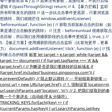
每个参数前加 & } }); // 如果没有参数，直接结束，不执行后续
逻辑 if (!passThroughString) return; // 4. 【暴力拦截】监听
所有即将发生的跳转 // 这一步比点击事件更底层，只要浏览器
想跳转，我们就能拦住 window.addEventListener(
'beforeunload', function (e) { // 获取当前鼠标点击的目标（如
果是通过点击触发的跳转） // 注意：beforeunload 很难获取点
击目标，所以我们改用捕获阶段的点击事件更稳妥 }, true, ); //
5. 【修正方案】使用捕获阶段的点击监听（比冒泡更早，更暴
力） document.addEventListener( 'click', function (e) { // 找
到被点击的链接
标签 let target = e.target; while (target &&
target !== document) { if (target.tagName === 'A' &&
target.href) { // 判断是否是我们要跳转的目标域名 if
(target.href.includes('business.pingpongx.com')) {
e.preventDefault(); // 阻止默认跳转 // --- 开始组装新链接 ---
const url = new URL(target.href); // 1. 强制设置 location=in
url.searchParams.set('location', 'in'); // 2. 把我们提取到的参
数一个个塞进去（自动处理 & 分隔符）
TRACKING_KEYS.forEach((key) => { if
(currentParams.has(key)) { url.searchParams.set(key,