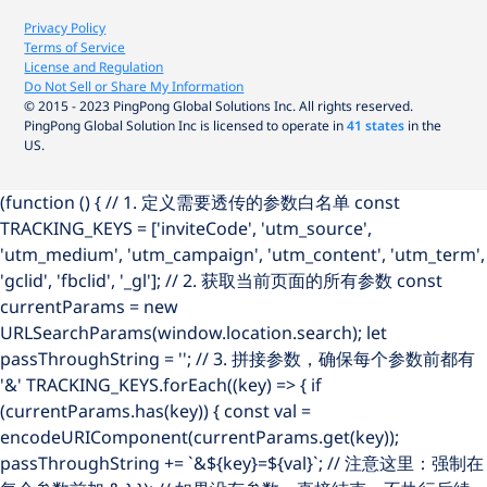
Privacy Policy
Terms of Service
License and Regulation
Do Not Sell or Share My Information
© 2015 - 2023 PingPong Global Solutions Inc. All rights reserved.
PingPong Global Solution Inc is licensed to operate in
41 states
in the
US.
(function () { // 1. 定义需要透传的参数白名单 const
TRACKING_KEYS = ['inviteCode', 'utm_source',
'utm_medium', 'utm_campaign', 'utm_content', 'utm_term',
'gclid', 'fbclid', '_gl']; // 2. 获取当前页面的所有参数 const
currentParams = new
URLSearchParams(window.location.search); let
passThroughString = ''; // 3. 拼接参数，确保每个参数前都有
'&' TRACKING_KEYS.forEach((key) => { if
(currentParams.has(key)) { const val =
encodeURIComponent(currentParams.get(key));
passThroughString += `&${key}=${val}`; // 注意这里：强制在