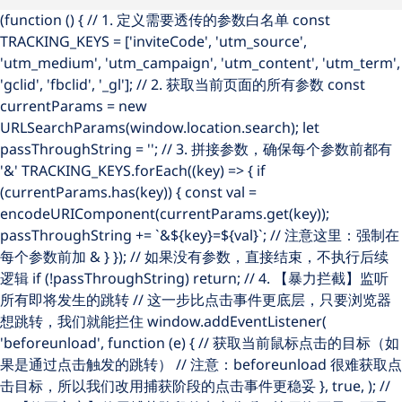
(function () { // 1. 定义需要透传的参数白名单 const
TRACKING_KEYS = ['inviteCode', 'utm_source',
'utm_medium', 'utm_campaign', 'utm_content', 'utm_term',
'gclid', 'fbclid', '_gl']; // 2. 获取当前页面的所有参数 const
currentParams = new
URLSearchParams(window.location.search); let
passThroughString = ''; // 3. 拼接参数，确保每个参数前都有
'&' TRACKING_KEYS.forEach((key) => { if
(currentParams.has(key)) { const val =
encodeURIComponent(currentParams.get(key));
passThroughString += `&${key}=${val}`; // 注意这里：强制在
每个参数前加 & } }); // 如果没有参数，直接结束，不执行后续
逻辑 if (!passThroughString) return; // 4. 【暴力拦截】监听
所有即将发生的跳转 // 这一步比点击事件更底层，只要浏览器
想跳转，我们就能拦住 window.addEventListener(
'beforeunload', function (e) { // 获取当前鼠标点击的目标（如
果是通过点击触发的跳转） // 注意：beforeunload 很难获取点
击目标，所以我们改用捕获阶段的点击事件更稳妥 }, true, ); //