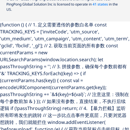
PingPong Global Solution Inc is licensed to operate in
41 states
in the
US.
(function () { // 1. 定义需要透传的参数白名单 const
TRACKING_KEYS = ['inviteCode', 'utm_source',
'utm_medium', 'utm_campaign', 'utm_content', 'utm_term',
'gclid', 'fbclid', '_gl']; // 2. 获取当前页面的所有参数 const
currentParams = new
URLSearchParams(window.location.search); let
passThroughString = ''; // 3. 拼接参数，确保每个参数前都有
'&' TRACKING_KEYS.forEach((key) => { if
(currentParams.has(key)) { const val =
encodeURIComponent(currentParams.get(key));
passThroughString += `&${key}=${val}`; // 注意这里：强制在
每个参数前加 & } }); // 如果没有参数，直接结束，不执行后续
逻辑 if (!passThroughString) return; // 4. 【暴力拦截】监听
所有即将发生的跳转 // 这一步比点击事件更底层，只要浏览器
想跳转，我们就能拦住 window.addEventListener(
'beforeunload', function (e) { // 获取当前鼠标点击的目标（如